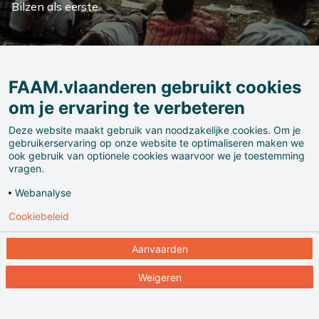
Bilzen als eerste.
•
•
•
•
•
•
•
•
•
•
•
FAAM.vlaanderen gebruikt cookies
om je ervaring te verbeteren
Once upon a
Deze website maakt gebruik van noodzakelijke cookies. Om je
time… in
gebruikerservaring op onze website te optimaliseren maken we
ook gebruik van optionele cookies waarvoor we je toestemming
vragen.
Vlaanderen
Webanalyse
Cookiebeleid
Aanvaarden
Weigeren
Ontdek
Op de kaart
Missies
Profiel