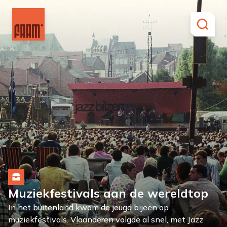
Muziekfestivals aan de wereldtop
In het buitenland kwam de jeugd bijeen op
muziekfestivals. Vlaanderen volgde al snel, met Jazz