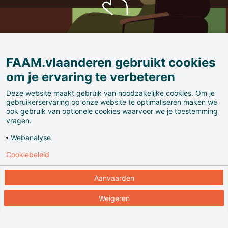
FAAM.vlaanderen gebruikt cookies
om je ervaring te verbeteren
Deze website maakt gebruik van noodzakelijke cookies. Om je
gebruikerservaring op onze website te optimaliseren maken we
ook gebruik van optionele cookies waarvoor we je toestemming
De Commandobunker onder de
vragen.
Kemmelberg
Webanalyse
Cookiebeleid
Het Heuvelland en de regio rond Ieper werd zwaar
getroffen door Wereldoorlog I. De Engelse schrijver
Aanvaarden
Siegfried Sassoon verwierf wereldwijde bekendheid
Weigeren
met zijn anti-oorlogsgedicht
Memorial Tablet
– met
de gedenkwaardige verzen I died in Hell – (they called