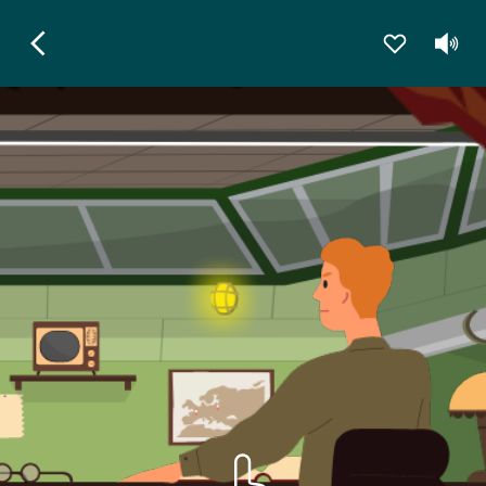
EXPLORASTORY
De Commandobunker onder de
Kemmelberg