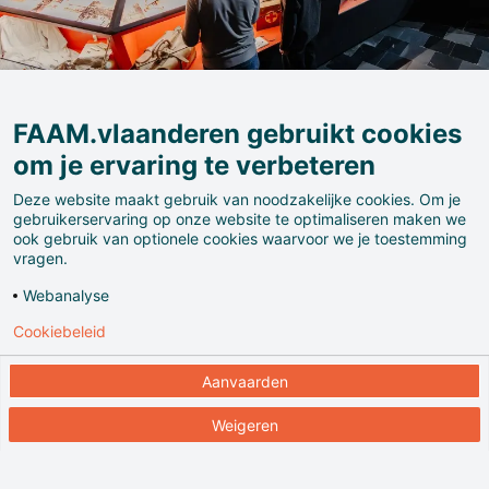
FAAM.vlaanderen gebruikt cookies
om je ervaring te verbeteren
Deze website maakt gebruik van noodzakelijke cookies. Om je
gebruikerservaring op onze website te optimaliseren maken we
ook gebruik van optionele cookies waarvoor we je toestemming
Het In Flanders Fields Museum brengt het verhaal
vragen.
van de Eerste Wereldoorlog. In de Lakenhallen van
Webanalyse
Ieper ontdek je de Groote Oorlog door authentieke
Cookiebeleid
objecten, video’s, projecties en persoonlijke verhalen.
Je stapt binnen in het geheugen van de Eerste
Aanvaarden
Wereldoorlog. Het verleden is nog nooit zo dichtbij
geweest.
Weigeren
Uit eerste hand leer je over de aanloop naar de oorlog,
de inval in België en de verwoestende oorlogsjaren.