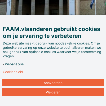
FAAM.vlaanderen gebruikt cookies
om je ervaring te verbeteren
Deze website maakt gebruik van noodzakelijke cookies. Om je
gebruikerservaring op onze website te optimaliseren maken we
ook gebruik van optionele cookies waarvoor we je toestemming
Het Museum voor Schone Kunsten (MSK Gent), een
vragen.
van de oudste van het land (1798), put zijn kracht
Webanalyse
onder meer uit de verscheidenheid van zijn
Cookiebeleid
verzameling schilderijen, beelden, wandtapijten,
tekeningen en grafiek. Weinig musea bezitten twee
Aanvaarden
werken van Bosch of het volledige etswerk van
Ensor…
Weigeren