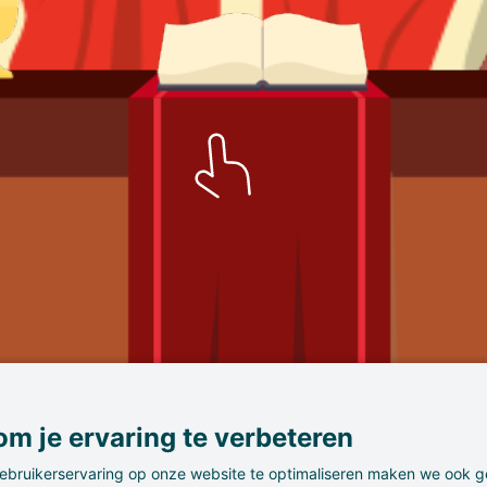
m je ervaring te verbeteren
gen
ebruikerservaring op onze website te optimaliseren maken we ook g