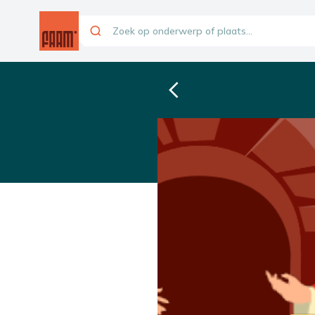
EXPLORASTORY
Gregoriaanse gez