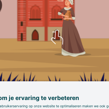
m je ervaring te verbeteren
ebruikerservaring op onze website te optimaliseren maken we ook g