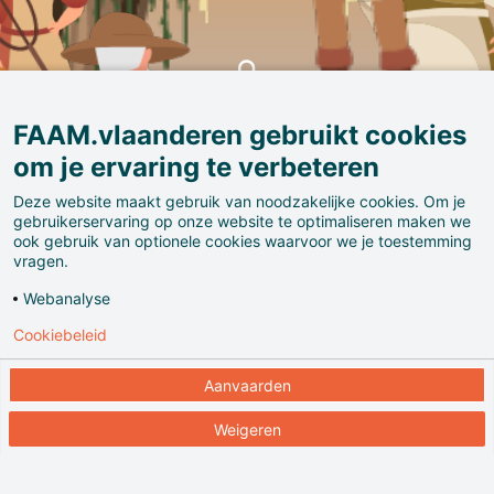
FAAM.vlaanderen gebruikt cookies
om je ervaring te verbeteren
Deze website maakt gebruik van noodzakelijke cookies. Om je
gebruikerservaring op onze website te optimaliseren maken we
ook gebruik van optionele cookies waarvoor we je toestemming
vragen.
Webanalyse
Cookiebeleid
De Leeuw van Vlaanderen
Aanvaarden
De Leeuw van Vlaenderen of de Slag der Gulden
Weigeren
Sporen
is een roman van Hendrik Conscience. Het
boek verscheen in 1838.