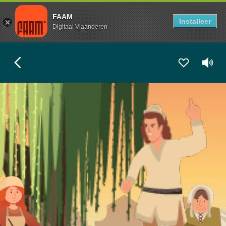
FAAM
Installeer
Digitaal Vlaanderen
EXPLORASTORY
De Leeuw van Vlaanderen