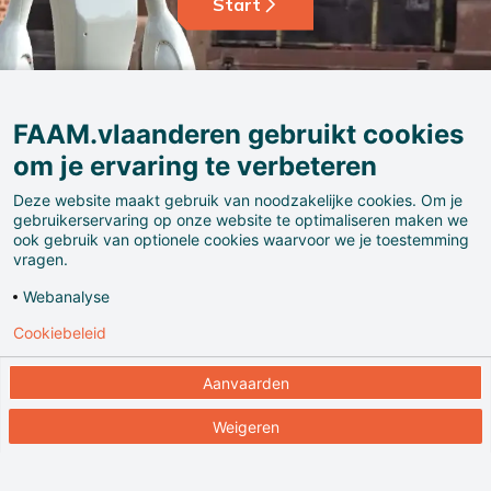
Start
FAAM.vlaanderen gebruikt cookies
om je ervaring te verbeteren
Deze website maakt gebruik van noodzakelijke cookies. Om je
gebruikerservaring op onze website te optimaliseren maken we
ook gebruik van optionele cookies waarvoor we je toestemming
vragen.
Webanalyse
Cookiebeleid
Aanvaarden
Ga tot bij het Red Star Line museum op de Rijnkaai in
Weigeren
Antwerpen. Ontdek er in een stapel koffers de
verhalen van opreizenden, die naar Noord-Amerika
vertrokken, uit hoop of wanhoop.