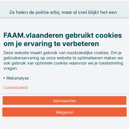
Ze halen de politie erbij, maar al snel blijkt het een
zaak voor archeologen: het gaat om menselijke
resten uit de Eerste Wereldoorlog.
FAAM.vlaanderen gebruikt cookies
om je ervaring te verbeteren
Deze website maakt gebruik van noodzakelijke cookies. Om je
gebruikerservaring op onze website te optimaliseren maken we
ook gebruik van optionele cookies waarvoor we je toestemming
vragen.
Webanalyse
Op 3 juli en 7 september vinden de wegenwerkers
Cookiebeleid
nogmaals botresten. Opnieuw soldaten.
Aanvaarden
Weigeren