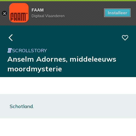
FAAM
Installeer
Digitaal Vlaanderen
SCROLLSTORY
Anselm Adornes, middeleeuws
moordmysterie
Schotland.