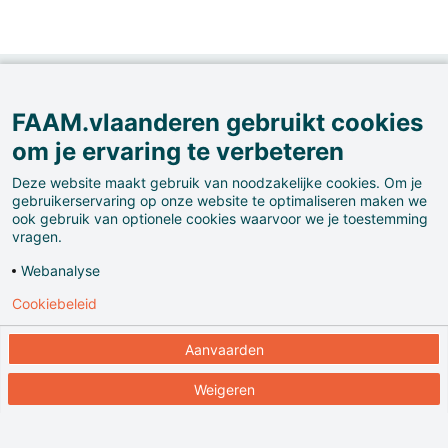
North Berwick.
FAAM.vlaanderen gebruikt cookies
om je ervaring te verbeteren
Deze website maakt gebruik van noodzakelijke cookies. Om je
gebruikerservaring op onze website te optimaliseren maken we
ook gebruik van optionele cookies waarvoor we je toestemming
vragen.
Webanalyse
Cookiebeleid
Aanvaarden
Op 23 januari 1483 staan de muren van dit klooster
Weigeren
nog trots overeind. Een Vlaming dineert met
kennissen in het gastenverblijf.