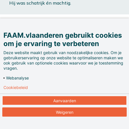
Hij was schatrijk én machtig.
FAAM.vlaanderen gebruikt cookies
om je ervaring te verbeteren
Deze website maakt gebruik van noodzakelijke cookies. Om je
gebruikerservaring op onze website te optimaliseren maken we
Macht moet je uitstralen. Dat wilde Filips bereiken
ook gebruik van optionele cookies waarvoor we je toestemming
met dit portret.
vragen.
Webanalyse
Cookiebeleid
Kijk maar naar zijn chique, zwartfluwelen gewaad
en naar zijn kaproen, een typisch hoofddeksel uit
Aanvaarden
die tijd.
Weigeren