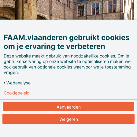
FAAM.vlaanderen gebruikt cookies
om je ervaring te verbeteren
Deze website maakt gebruik van noodzakelijke cookies. Om je
gebruikerservaring op onze website te optimaliseren maken we
ook gebruik van optionele cookies waarvoor we je toestemming
vragen.
Webanalyse
Cookiebeleid
In Hof Bladelin in het hart van Brugge adem je de
middeleeuwen. Gebouwd in 1435 in de Bourgondische
Aanvaarden
Gouden Eeuw, bewoond door vele adellijke families en
Weigeren
vandaag het onderdak van het klooster O.L.V.
Hemelvaart. Kom er genieten van muziek, schilderijen
en beeldhouwwerken.