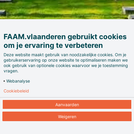
FAAM.vlaanderen gebruikt cookies
om je ervaring te verbeteren
Deze website maakt gebruik van noodzakelijke cookies. Om je
gebruikerservaring op onze website te optimaliseren maken we
ook gebruik van optionele cookies waarvoor we je toestemming
Het kerkhof telde ruim 6430 Duitse graven op het
vragen.
einde van de oorlog. In de periode 1955-1959 werden
Webanalyse
de 128 Duitse kerkhoven in West-Vlaanderen herleid
Cookiebeleid
tot vier grote rustplaatsen (Hooglede, Langemark,
Menen en Vladslo) en een kleiner in Zeebrugge.
Aanvaarden
Menenwald werd de grootste begraafplaats van de
provincie zowel qua oppervlakte als qua aantal
Weigeren
begraven personen (48.049 militairen die bijna
allemaal geïdentificeerd werden).