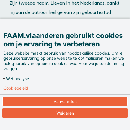
Zijn tweede naam, Lieven in het Nederlands, dankt
hij aan de patroonheilige van zijn geboortestad
Gent.
FAAM.vlaanderen gebruikt cookies
om je ervaring te verbeteren
Deze website maakt gebruik van noodzakelijke cookies. Om je
gebruikerservaring op onze website te optimaliseren maken we
ook gebruik van optionele cookies waarvoor we je toestemming
vragen.
Zijn eerste naam ontleent hij aan de bewondering
Webanalyse
van zijn ouders voor de Franse keizer Napoleon.
Cookiebeleid
Aanvaarden
Weigeren