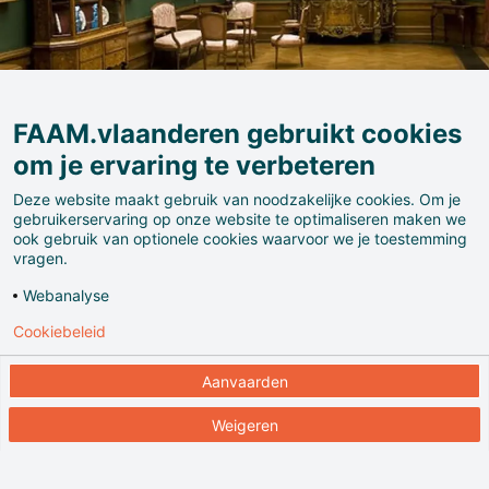
FAAM.vlaanderen gebruikt cookies
om je ervaring te verbeteren
Deze website maakt gebruik van noodzakelijke cookies. Om je
gebruikerservaring op onze website te optimaliseren maken we
ook gebruik van optionele cookies waarvoor we je toestemming
In dit huismuseum waren enkele grote geesten rond:
vragen.
het huis was eigendom van mecenas en verzamelaar
Webanalyse
Henri Van Cutsem, het werd verbouwd door Victor
Cookiebeleid
Horta, en in 1904 erfde beeldhouwer Guillaume
Charlier het. Je kan er in een rijkelijk versierd decor
Aanvaarden
genieten van de Belgische schilderkunst van het
einde van de negentiende eeuw en van de
Weigeren
vernieuwende bewegingen rond de eeuwwisseling.