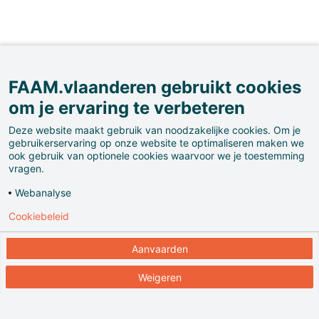
FAAM.vlaanderen gebruikt cookies
Maar wat doe je dan, tijdens al die uren op het
om je ervaring te verbeteren
strand, of wanneer het wat frisser is? Alvast twee
Deze website maakt gebruik van noodzakelijke cookies. Om je
activiteiten zorgen voor gegarandeerd plezier: met
gebruikerservaring op onze website te optimaliseren maken we
ook gebruik van optionele cookies waarvoor we je toestemming
een 'billenkar' rijden en op het strand een
vragen.
bloemenwinkeltje uitbaten.
Webanalyse
Cookiebeleid
Aanvaarden
Weigeren
En dat is al 100 jaar zo.