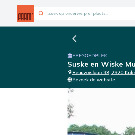
ERFGOEDPLEK
Suske en Wiske M
Beauvoislaan 98, 2920 Kal
Bezoek de website