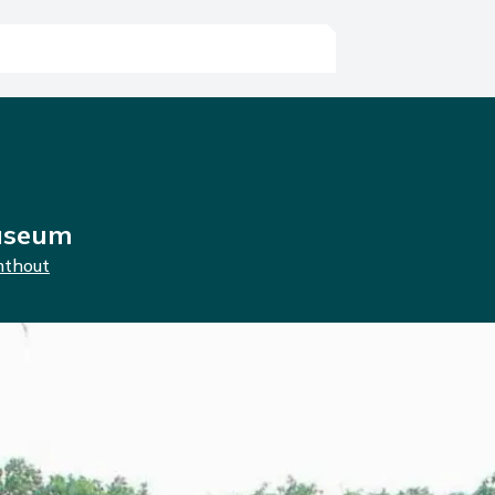
useum
mthout