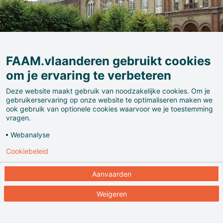
FAAM.vlaanderen gebruikt cookies
om je ervaring te verbeteren
Deze website maakt gebruik van noodzakelijke cookies. Om je
gebruikerservaring op onze website te optimaliseren maken we
ook gebruik van optionele cookies waarvoor we je toestemming
vragen.
Webanalyse
Cookiebeleid
Wat is normaal, wat is abnormaal? De verhouding
tussen deze twee wisselt nogal eens, net als de
Aanvaarden
omgang met het (ab)normale. Die eeuwig actuele
Weigeren
problematiek is in Museum Dr. Guislain aan de orde.
Het toont de fascinerende geschiedenis van de
psychiatrie en de ‘waanzin’.