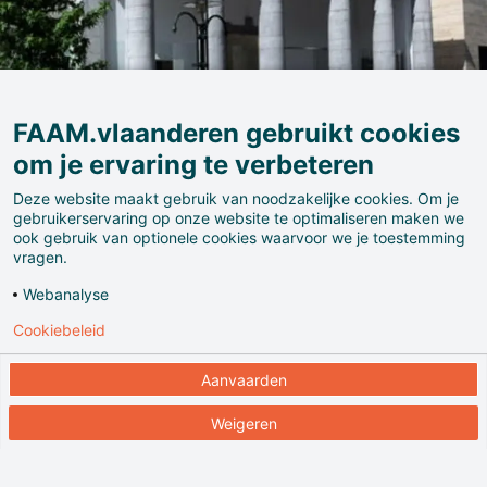
FAAM.vlaanderen gebruikt cookies
om je ervaring te verbeteren
Deze website maakt gebruik van noodzakelijke cookies. Om je
gebruikerservaring op onze website te optimaliseren maken we
ook gebruik van optionele cookies waarvoor we je toestemming
Naast hedendaagse beeldende kunsten, zoals
vragen.
fotografie, video, schilder- en beeldhouwkunst, kan je
Webanalyse
er ook performance, dans en architectuur ontdekken.
Cookiebeleid
Elke discipline krijgt een plaats in M en maakt het
een plek waar altijd iets te beleven valt. Bovendien
Aanvaarden
zoekt het museum als creatieve hotspot uitwisseling
op: met bezoekers, bedrijven, kunstenaars,
Weigeren
onderzoekers, etc.