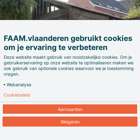
FAAM.vlaanderen gebruikt cookies
om je ervaring te verbeteren
Deze website maakt gebruik van noodzakelijke cookies. Om je
gebruikerservaring op onze website te optimaliseren maken we
ook gebruik van optionele cookies waarvoor we je toestemming
vragen.
Webanalyse
Cookiebeleid
Aanvaarden
In een buurt die vroeger sterk geïndustrialiseerd was
en het Belgische Manchester genoemd werd, ligt La
Weigeren
Fonderie (de bronsfabriek). La Fonderie plaatst op een
originele manier de arbeid en het dagelijks leven van