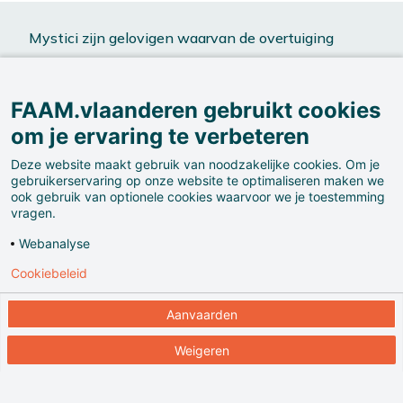
Mystici zijn gelovigen waarvan de overtuiging
gebaseerd is op een persoonlijke relatie met God,
buiten de kerkelijke structuren om.
FAAM.vlaanderen gebruikt cookies
om je ervaring te verbeteren
Deze website maakt gebruik van noodzakelijke cookies. Om je
gebruikerservaring op onze website te optimaliseren maken we
ook gebruik van optionele cookies waarvoor we je toestemming
vragen.
Webanalyse
Hun opkomst liep gelijktijdig met het ontstaan van
Cookiebeleid
begijnhoven en nieuwe kloosterordes.
Aanvaarden
Weigeren
Ook daar wilden gelovigen weg van de vaak
corrupte Kerk.