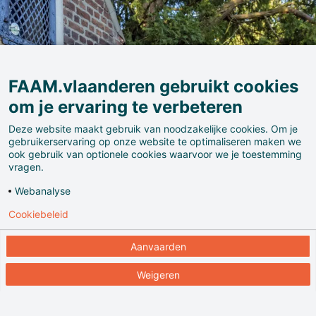
FAAM.vlaanderen gebruikt cookies
om je ervaring te verbeteren
Deze website maakt gebruik van noodzakelijke cookies. Om je
gebruikerservaring op onze website te optimaliseren maken we
ook gebruik van optionele cookies waarvoor we je toestemming
vragen.
Webanalyse
Cookiebeleid
Aanvaarden
Ontdek de charmante steegjes van Geel! Een
netwerk van historische paadjes verbindt nog steeds
Weigeren
de Sint-Dimpna- en Sint-Amandskerk. Ooit omzoomd
met metershoge hagen, zijn de steegjes door de tijd