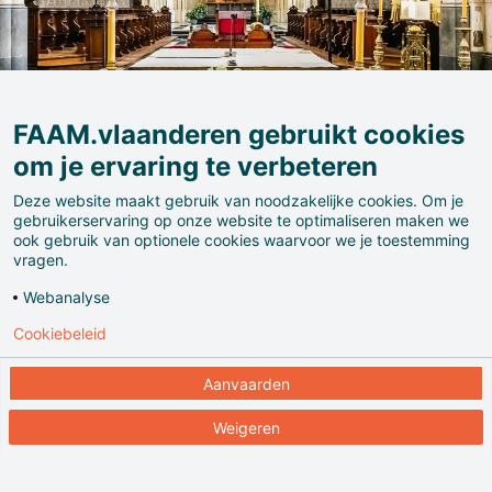
FAAM.vlaanderen gebruikt cookies
om je ervaring te verbeteren
Deze website maakt gebruik van noodzakelijke cookies. Om je
gebruikerservaring op onze website te optimaliseren maken we
ook gebruik van optionele cookies waarvoor we je toestemming
vragen.
Grijp je kans om een uniek bezoek te brengen aan de
Webanalyse
Onze-Lieve-Vrouwebasiliek van Tongeren.
Cookiebeleid
Aanvaarden
Je krijgt de zeldzame kans om het koor van de
basiliek te betreden en het Mariaretabel, de
Weigeren
indrukwekkende schilderwerken van Juppin en
Plumier van dichtbij te bewonderen, alsook de