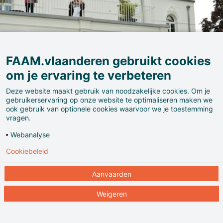
FAAM.vlaanderen gebruikt cookies
om je ervaring te verbeteren
Deze website maakt gebruik van noodzakelijke cookies. Om je
gebruikerservaring op onze website te optimaliseren maken we
ook gebruik van optionele cookies waarvoor we je toestemming
vragen.
Webanalyse
Cookiebeleid
Aanvaarden
Arboretum Kalmthout is een wonderlijke plek. Sinds
1856 zijn er in de 12,5 hectare bomentuin ruim 7.000
Weigeren
plantensoorten uit de hele wereld verzameld. Elk
seizoen zie je iets nieuws. Het historisch