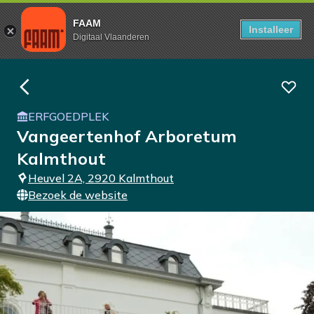
FAAM
Installeer
Digitaal Vlaanderen
ERFGOEDPLEK
Vangeertenhof Arboretum
Kalmthout
Heuvel 2A, 2920 Kalmthout
Bezoek de website