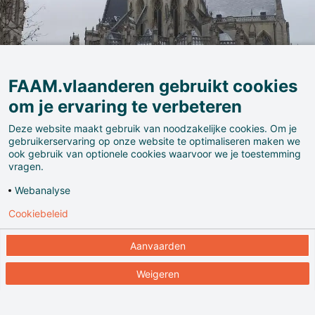
FAAM.vlaanderen gebruikt cookies
om je ervaring te verbeteren
Deze website maakt gebruik van noodzakelijke cookies. Om je
gebruikerservaring op onze website te optimaliseren maken we
ook gebruik van optionele cookies waarvoor we je toestemming
vragen.
Webanalyse
Cookiebeleid
De Sint-Pieterskerk is gelegen in het hartje van
Leuven. Ze werd gebouwd in 986, in romaanse stijl, en
Aanvaarden
is daarmee de oudste kerk van de stad. Tegenwoordig
Weigeren
staat de Sint-Pieterskerk bekend als een van de
mooiste voorbeelden van de 15de-eeuwse Brabantse
hooggotiek en is het een onmisbare toeristische