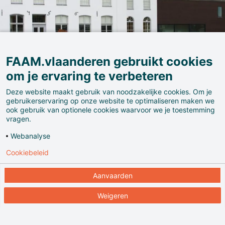
FAAM.vlaanderen gebruikt cookies
om je ervaring te verbeteren
Deze website maakt gebruik van noodzakelijke cookies. Om je
gebruikerservaring op onze website te optimaliseren maken we
ook gebruik van optionele cookies waarvoor we je toestemming
vragen.
Webanalyse
Cookiebeleid
Aanvaarden
Van de middeleeuwse Sint-Pietersabdij blijft weinig
over: een langgerekte en witgekalkte hoeve uit 1671,
Weigeren
een vijftiende-eeuwse duiventoren en het
abtsgebouw. Daar marcheer je met het geluid van