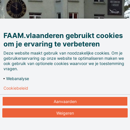
FAAM.vlaanderen gebruikt cookies
om je ervaring te verbeteren
Deze website maakt gebruik van noodzakelijke cookies. Om je
gebruikerservaring op onze website te optimaliseren maken we
ook gebruik van optionele cookies waarvoor we je toestemming
vragen.
Webanalyse
Cookiebeleid
't Krekelhof is een bizar ambachtenmuseum en
rariteitenkabinet in de meest strikte zin van het
Aanvaarden
woord. Als verwoede verzamelaars van al wat maar
Weigeren
enigszins naar ambacht ruikt, wist de familie
Vandamme in de loop der jaren een enorme
verzameling met tal van unieke objecten en volledige