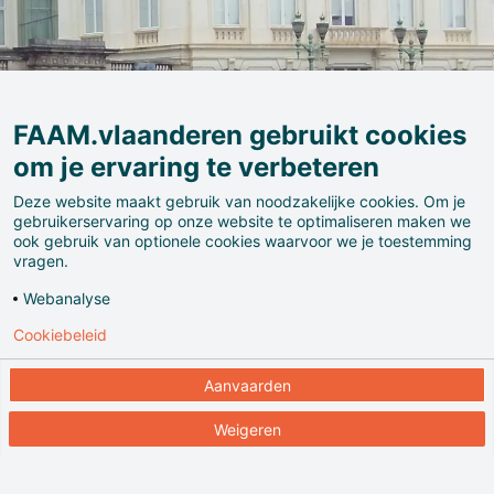
FAAM.vlaanderen gebruikt cookies
om je ervaring te verbeteren
Deze website maakt gebruik van noodzakelijke cookies. Om je
gebruikerservaring op onze website te optimaliseren maken we
ook gebruik van optionele cookies waarvoor we je toestemming
Frieten, bier, chocolade… maar België is toch wel meer
vragen.
dan dat, nietwaar? Democratie, welvaart, solidariteit,
Webanalyse
pluralisme, migratie, talen, Europa: dat zijn de thema’s
Cookiebeleid
die het BELvue museum jullie voorstelt om kennis te
maken met het land!
Aanvaarden
Weigeren