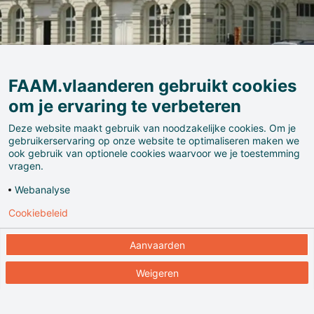
FAAM.vlaanderen gebruikt cookies
om je ervaring te verbeteren
Deze website maakt gebruik van noodzakelijke cookies. Om je
gebruikerservaring op onze website te optimaliseren maken we
ook gebruik van optionele cookies waarvoor we je toestemming
Magritte is een van de beroemdste schilders ter
vragen.
wereld. De vreemde, fascinerende wereld die hij in zijn
Webanalyse
doeken creëert draagt bij tot de internationale
Cookiebeleid
uitstraling van het reële Brussel. Deze prominente
figuur heeft een eigen museum in de stad waar het
Aanvaarden
grootste deel van zijn oeuvre tot stand kwam.
Weigeren