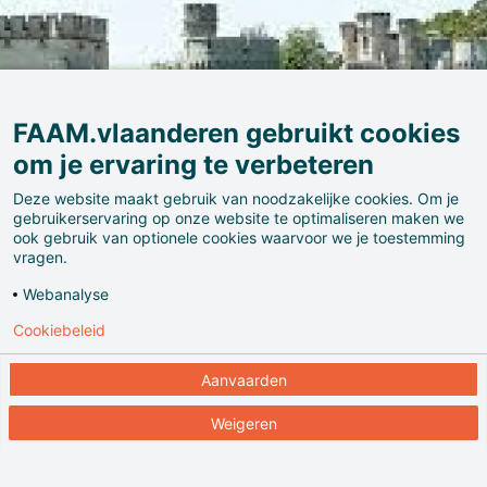
FAAM.vlaanderen gebruikt cookies
om je ervaring te verbeteren
Deze website maakt gebruik van noodzakelijke cookies. Om je
gebruikerservaring op onze website te optimaliseren maken we
ook gebruik van optionele cookies waarvoor we je toestemming
vragen.
Webanalyse
Cookiebeleid
Ons verhaal start in de 12e eeuw bij de ridders van
Bouchout. Uit die tijd stamt de vierkante toren die er
Aanvaarden
vandaag nog staat. Later groeide het kasteel uit tot
Weigeren
een heuse burcht. De bewoners waren notabelen, die
mee hun stempel drukten op de Belgische
geschiedenis. Rond de Franse Revolutie werd het