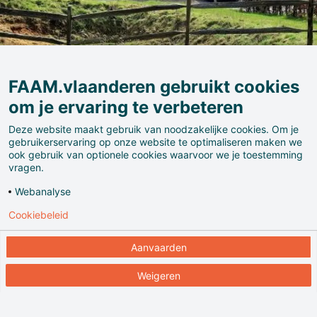
FAAM.vlaanderen gebruikt cookies
om je ervaring te verbeteren
Deze website maakt gebruik van noodzakelijke cookies. Om je
gebruikerservaring op onze website te optimaliseren maken we
ook gebruik van optionele cookies waarvoor we je toestemming
Het Bosmuseum is ondergebracht in een historische
vragen.
pachthoeve. Het geeft op een visueel-educatieve
Webanalyse
manier een overzicht van de fauna, de flora en het
Cookiebeleid
bosbeheer van het Zoniënwoud. In het museum is er
een permanente tentoonstelling met
Aanvaarden
schaalmodellen, prachtige kaarten van het woud,
maquettes, collecties van vlinders, boomzaden,
Weigeren
vissen, …