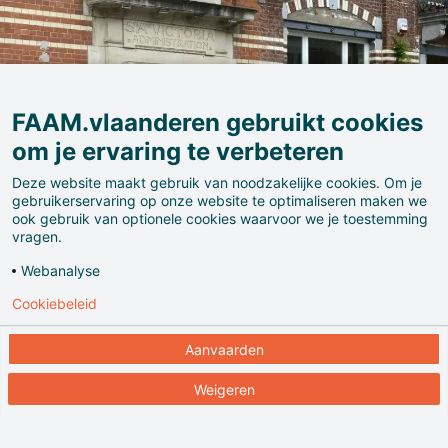
FAAM.vlaanderen gebruikt cookies
om je ervaring te verbeteren
Deze website maakt gebruik van noodzakelijke cookies. Om je
gebruikerservaring op onze website te optimaliseren maken we
ook gebruik van optionele cookies waarvoor we je toestemming
Het industrieel verleden van de gemeente Koekelberg
vragen.
is gelinkt aan de chocolade. De chocoladefabriek
Webanalyse
Victoria vestigt er zich op het einde van de 19e eeuw
Cookiebeleid
en werft naamsbekendheid naast Côte d’Or, Meurisse
en Jacques. De Belgian Chocolate Village is één van
Aanvaarden
Europa’s grootste musea over chocolade.
Weigeren
Bekijk de
bezoekersinformatie
.