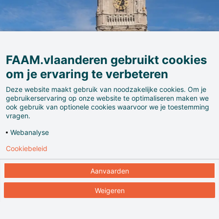
FAAM.vlaanderen gebruikt cookies
om je ervaring te verbeteren
Deze website maakt gebruik van noodzakelijke cookies. Om je
gebruikerservaring op onze website te optimaliseren maken we
ook gebruik van optionele cookies waarvoor we je toestemming
Beklim de trap. Luister naar de klank van de beiaard
vragen.
én geniet van het uitzicht op Gent. Het Gentse
Webanalyse
Belfort, erkend als UNESCO Werelderfgoed, is je
Cookiebeleid
bezoek waard. In 1402 werden de stadsprivileges
bewaard in een koffer in het secreet van het Belfort.
Aanvaarden
De draak, die sinds 1377 op de toren staat, hield niet
alleen de stad in de gaten, maar was ook de
Weigeren
symbolische schattenbewaker van het Belfort.