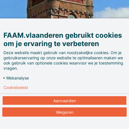
FAAM.vlaanderen gebruikt cookies
om je ervaring te verbeteren
Deze website maakt gebruik van noodzakelijke cookies. Om je
gebruikerservaring op onze website te optimaliseren maken we
ook gebruik van optionele cookies waarvoor we je toestemming
vragen.
Webanalyse
Cookiebeleid
Het Belfort van Kortrijk, of de halletoren, staat op de
Grote Markt van de Belgische stad Kortrijk. De
Aanvaarden
belforttoren maakte deel uit van de middeleeuwse
Weigeren
"oude" of "kleine" Lakenhalle die dateert van 1411.