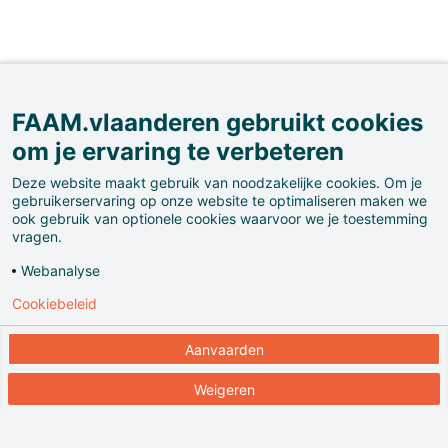
FAAM.vlaanderen gebruikt cookies
Al in de middeleeuwen hadden kloosters
om je ervaring te verbeteren
verschillende tuinen.
Deze website maakt gebruik van noodzakelijke cookies. Om je
gebruikerservaring op onze website te optimaliseren maken we
ook gebruik van optionele cookies waarvoor we je toestemming
Centraal lag de paradijstuin omringd door vier
vragen.
kloostergangen. Ook waren er een moestuin en een
Webanalyse
kruidentuin.
Cookiebeleid
Aanvaarden
Weigeren