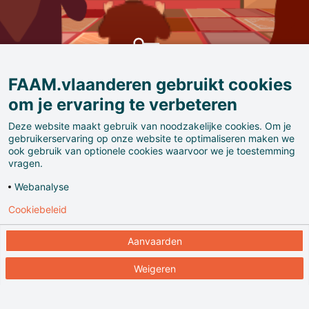
FAAM.vlaanderen gebruikt cookies
om je ervaring te verbeteren
Deze website maakt gebruik van noodzakelijke cookies. Om je
gebruikerservaring op onze website te optimaliseren maken we
ook gebruik van optionele cookies waarvoor we je toestemming
vragen.
Webanalyse
Cookiebeleid
El Fath-moskee in Gent
Aanvaarden
Wie zijn geboortestreek verlaat en zich ergens anders
Weigeren
vestigt, neemt altijd culturele en religieuze
gewoonten met zich mee.