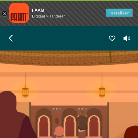
FAAM
Installeer
Digitaal Vlaanderen
EXPLORASTORY
El Fath-moskee in Gent