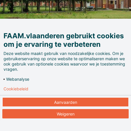
FAAM.vlaanderen gebruikt cookies
om je ervaring te verbeteren
Deze website maakt gebruik van noodzakelijke cookies. Om je
gebruikerservaring op onze website te optimaliseren maken we
ook gebruik van optionele cookies waarvoor we je toestemming
Wat is normaal, wat is abnormaal? De verhouding
vragen.
tussen deze twee wisselt nogal eens, net als de
Webanalyse
omgang met het (ab)normale. Die eeuwig actuele
Cookiebeleid
problematiek is in Museum Dr. Guislain aan de orde.
Het toont de fascinerende geschiedenis van de
Aanvaarden
psychiatrie en de ‘waanzin’.
Weigeren