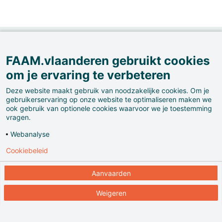
Eenvoudige vragen met een complex antwoord, vol
FAAM.vlaanderen gebruikt cookies
Europese geschiedenis.
om je ervaring te verbeteren
Deze website maakt gebruik van noodzakelijke cookies. Om je
gebruikerservaring op onze website te optimaliseren maken we
ook gebruik van optionele cookies waarvoor we je toestemming
vragen.
Webanalyse
Cookiebeleid
De Belgische grens is 1445,5 km lang en net zo oud
als het land. De scheidingslijn is het resultaat van
Aanvaarden
onderhandelingen.
Weigeren