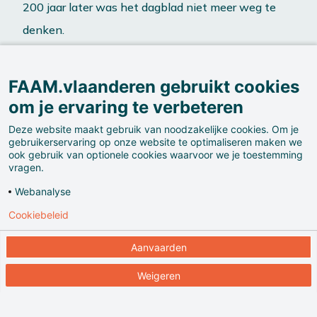
200 jaar later was het dagblad niet meer weg te
denken.
FAAM.vlaanderen gebruikt cookies
Nu is de papieren krant aan de ontbijttafel
om je ervaring te verbeteren
vervangen door de smartphone.
Deze website maakt gebruik van noodzakelijke cookies. Om je
gebruikerservaring op onze website te optimaliseren maken we
ook gebruik van optionele cookies waarvoor we je toestemming
vragen.
Webanalyse
Cookiebeleid
Aanvaarden
Weigeren