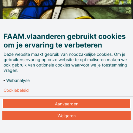
FAAM.vlaanderen gebruikt cookies
om je ervaring te verbeteren
Deze website maakt gebruik van noodzakelijke cookies. Om je
gebruikerservaring op onze website te optimaliseren maken we
ook gebruik van optionele cookies waarvoor we je toestemming
PARCUM vind je in de Abdij van Park, een unieke en
vragen.
bijzondere erfgoedplek in Leuven, waar historisch
Webanalyse
erfgoed en bruisende bedrijvigheid elkaar feilloos
Cookiebeleid
vinden. 900 jaar na de stichting, nog steeds een
zinnenprikkelende en inspirerende plek!
Aanvaarden
In het PARCUM museum ontdek je
Weigeren
thematentoonstellingen op het kruispunt van religie,
kunst en cultuur. PARCUM gaat in op actuele thema's
aan de hand van erfgoed uit kerken, abdijen en